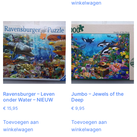
winkelwagen
Ravensburger – Leven
Jumbo – Jewels of the
onder Water – NIEUW
Deep
€
15,95
€
9,95
Toevoegen aan
Toevoegen aan
winkelwagen
winkelwagen