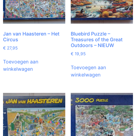
Jan van Haasteren – Het
Bluebird Puzzle –
Circus
Treasures of the Great
Outdoors – NIEUW
€
27,95
€
19,95
Toevoegen aan
Toevoegen aan
winkelwagen
winkelwagen