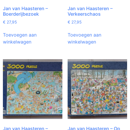
Jan van Haasteren –
Jan van Haasteren –
Boerderijbezoek
Verkeerschaos
€
27,95
€
27,95
Toevoegen aan
Toevoegen aan
winkelwagen
winkelwagen
Jan van Haasteren –
Jan van Haasteren – Op