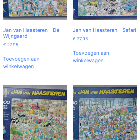
Jan van Haasteren – De
Jan van Haasteren – Safari
Wijngaard
€
27,95
€
27,95
Toevoegen aan
Toevoegen aan
winkelwagen
winkelwagen