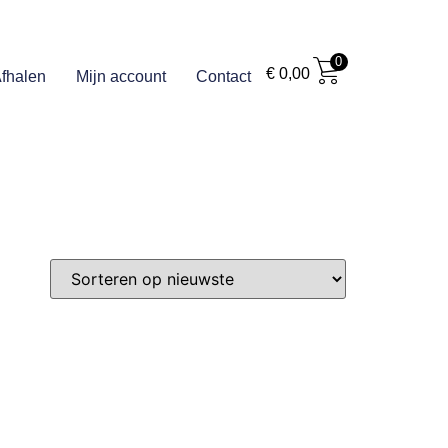
0
€
0,00
fhalen
Mijn account
Contact