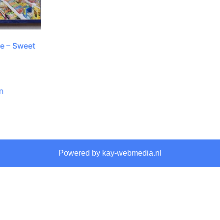
le – Sweet
n
Powered by kay-webmedia.nl