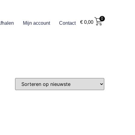
0
€
0,00
fhalen
Mijn account
Contact