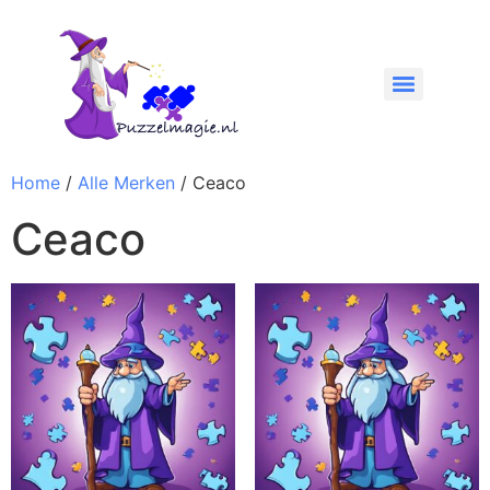
Home
/
Alle Merken
/ Ceaco
Ceaco