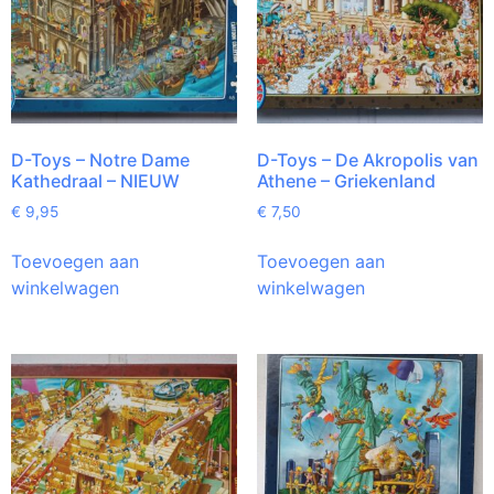
D-Toys – Notre Dame
D-Toys – De Akropolis van
Kathedraal – NIEUW
Athene – Griekenland
€
9,95
€
7,50
Toevoegen aan
Toevoegen aan
winkelwagen
winkelwagen