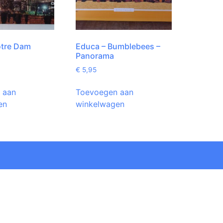
otre Dam
Educa – Bumblebees –
Panorama
€
5,95
 aan
Toevoegen aan
en
winkelwagen