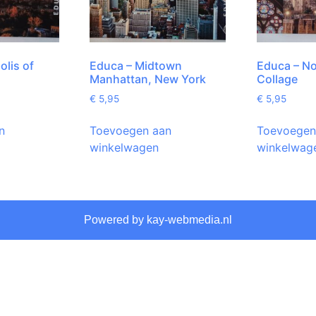
olis of
Educa – Midtown
Educa – N
Manhattan, New York
Collage
€
5,95
€
5,95
n
Toevoegen aan
Toevoegen
winkelwagen
winkelwag
Powered by kay-webmedia.nl