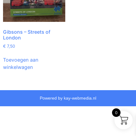
Gibsons – Streets of
London
€
7,50
Toevoegen aan
winkelwagen
Powered by kay-webmedia.nl
0