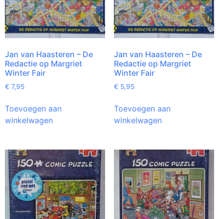
Jan van Haasteren – De
Jan van Haasteren – De
Redactie op Margriet
Redactie op Margriet
Winter Fair
Winter Fair
€
7,95
€
5,95
Toevoegen aan
Toevoegen aan
winkelwagen
winkelwagen