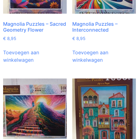
Magnolia Puzzles – Sacred
Magnolia Puzzles –
Geometry Flower
Interconnected
€
8,95
€
8,95
Toevoegen aan
Toevoegen aan
winkelwagen
winkelwagen