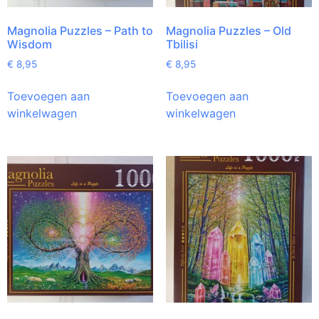
Magnolia Puzzles – Path to
Magnolia Puzzles – Old
Wisdom
Tbilisi
€
8,95
€
8,95
Toevoegen aan
Toevoegen aan
winkelwagen
winkelwagen