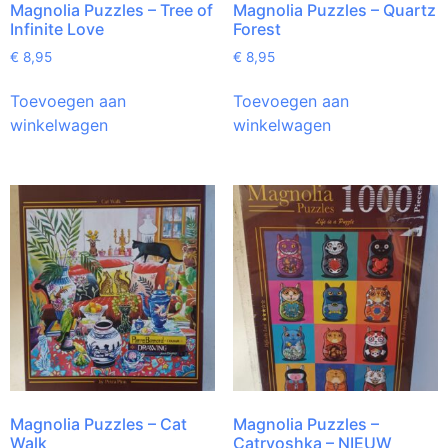
Magnolia Puzzles – Tree of
Magnolia Puzzles – Quartz
Infinite Love
Forest
€
8,95
€
8,95
Toevoegen aan
Toevoegen aan
winkelwagen
winkelwagen
Magnolia Puzzles – Cat
Magnolia Puzzles –
Walk
Catryoshka – NIEUW