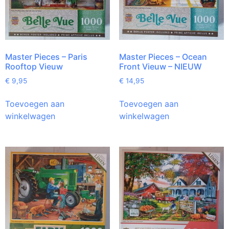
Master Pieces – Paris
Master Pieces – Ocean
Rooftop Vieuw
Front Vieuw – NIEUW
€
9,95
€
14,95
Toevoegen aan
Toevoegen aan
winkelwagen
winkelwagen