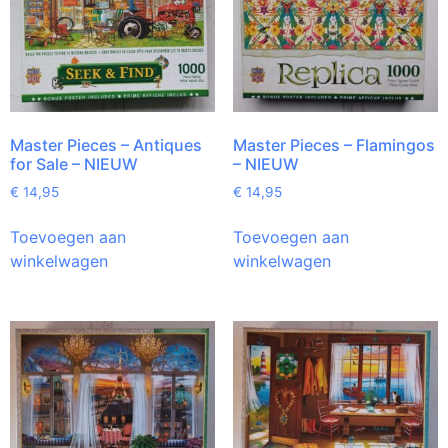
Master Pieces – Antiques
Master Pieces – Flamingos
for Sale – NIEUW
– NIEUW
€
14,95
€
14,95
Toevoegen aan
Toevoegen aan
winkelwagen
winkelwagen