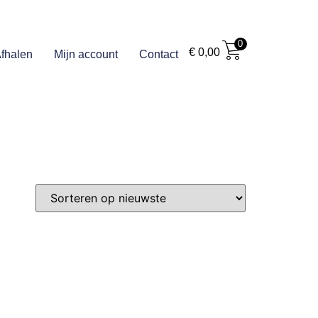
0
€
0,00
fhalen
Mijn account
Contact