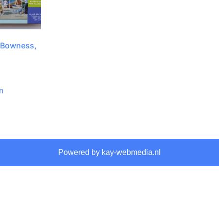
 Bowness,
n
Powered by kay-webmedia.nl