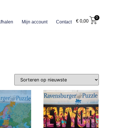
0
€
0,00
fhalen
Mijn account
Contact