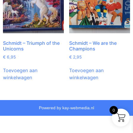
Schmidt – Triumph of the
Schmidt – We are the
Unicorns
Champions
€
6,95
€
2,95
Toevoegen aan
Toevoegen aan
winkelwagen
winkelwagen
Powered by kay-webmedia.nl
0