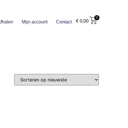
0
€
0,00
fhalen
Mijn account
Contact