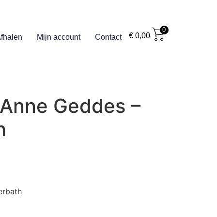
0
€
0,00
fhalen
Mijn account
Contact
 Anne Geddes –
h
erbath