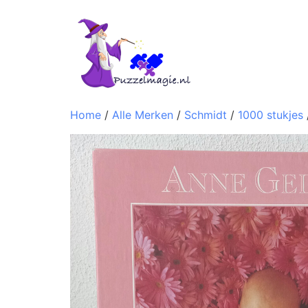
Home
/
Alle Merken
/
Schmidt
/
1000 stukjes