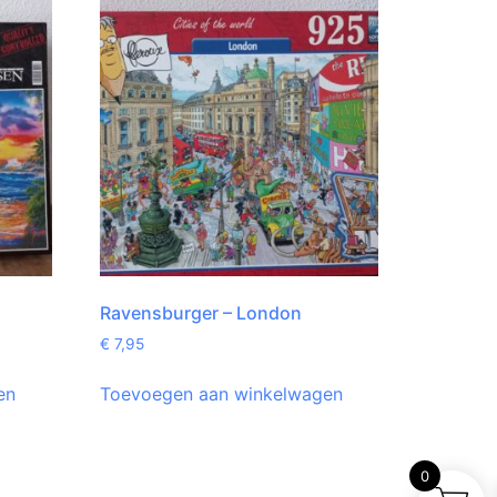
Ravensburger – London
€
7,95
en
Toevoegen aan winkelwagen
0