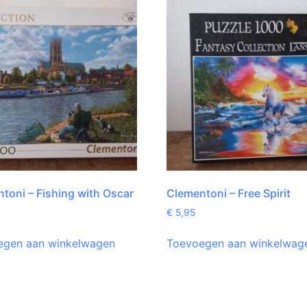
toni – Fishing with Oscar
Clementoni – Free Spirit
€
5,95
egen aan winkelwagen
Toevoegen aan winkelwag