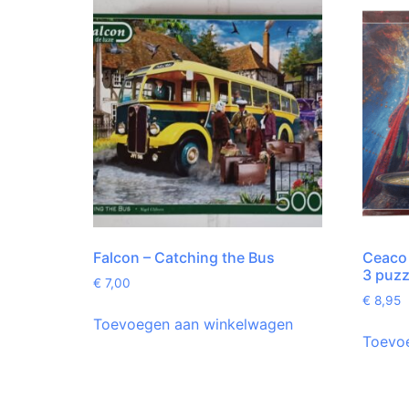
Falcon – Catching the Bus
Ceaco 
3 puzz
€
7,00
€
8,95
Toevoegen aan winkelwagen
Toevo