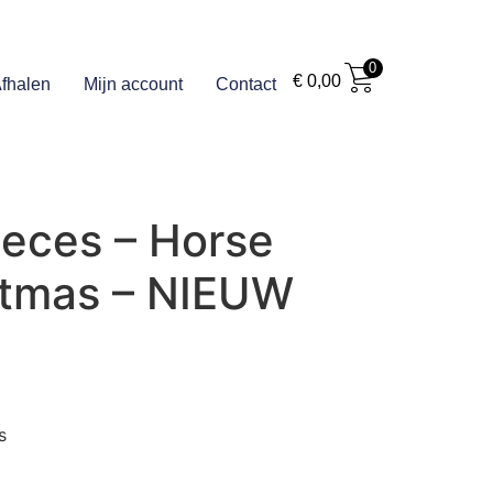
0
€
0,00
fhalen
Mijn account
Contact
ieces – Horse
stmas – NIEUW
s