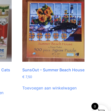
d Cats
SunsOut – Summer Beach House
s
€
7,50
Toevoegen aan winkelwagen
en
0