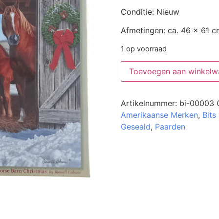
Conditie: Nieuw
Afmetingen: ca. 46 x 61 c
1 op voorraad
Toevoegen aan winkelw
Artikelnummer:
bi-00003
Amerikaanse Merken
,
Bits
Geseald
,
Paarden