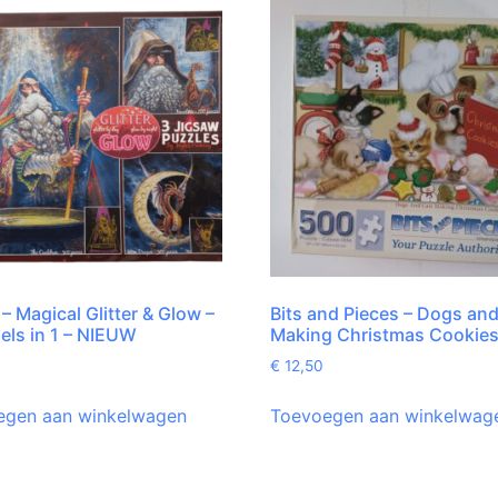
– Magical Glitter & Glow –
Bits and Pieces – Dogs an
els in 1 – NIEUW
Making Christmas Cookie
€
12,50
egen aan winkelwagen
Toevoegen aan winkelwag