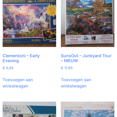
Clementoni – Early
SunsOut – Junkyard Tour
Evening
– NIEUW
€
5,95
€
11,95
Toevoegen aan
Toevoegen aan
winkelwagen
winkelwagen