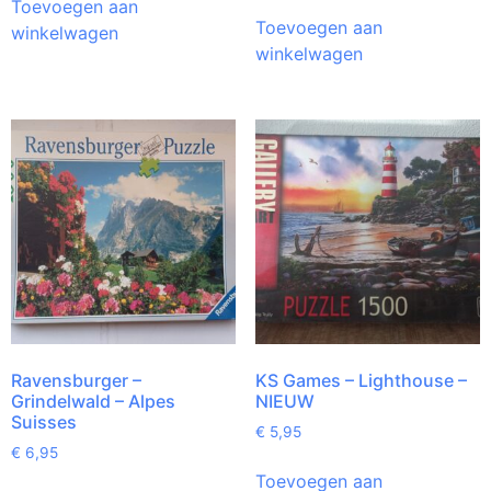
Toevoegen aan
Toevoegen aan
winkelwagen
winkelwagen
Ravensburger –
KS Games – Lighthouse –
Grindelwald – Alpes
NIEUW
Suisses
€
5,95
€
6,95
Toevoegen aan