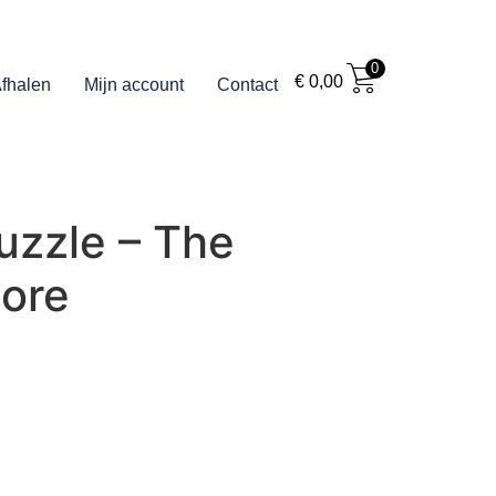
0
€
0,00
fhalen
Mijn account
Contact
uzzle – The
tore