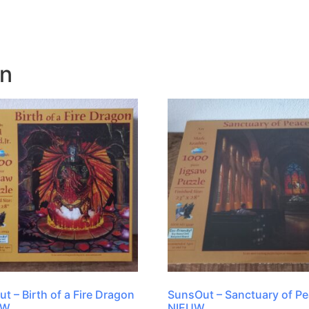
en
t – Birth of a Fire Dragon
SunsOut – Sanctuary of Pe
UW
NIEUW