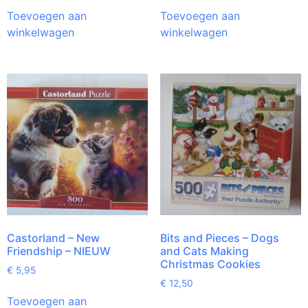
Toevoegen aan
Toevoegen aan
winkelwagen
winkelwagen
Castorland – New
Bits and Pieces – Dogs
Friendship – NIEUW
and Cats Making
Christmas Cookies
€
5,95
€
12,50
Toevoegen aan