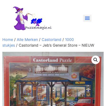
Home
/
Alle Merken
/
Castorland
/
1000
stukjes
/ Castorland – Jeb’s General Store – NIEUW