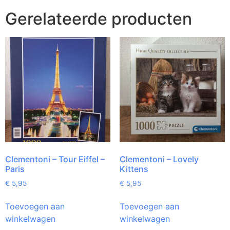
Gerelateerde producten
Clementoni – Tour Eiffel –
Clementoni – Lovely
Paris
Kittens
€
5,95
€
5,95
Toevoegen aan
Toevoegen aan
winkelwagen
winkelwagen