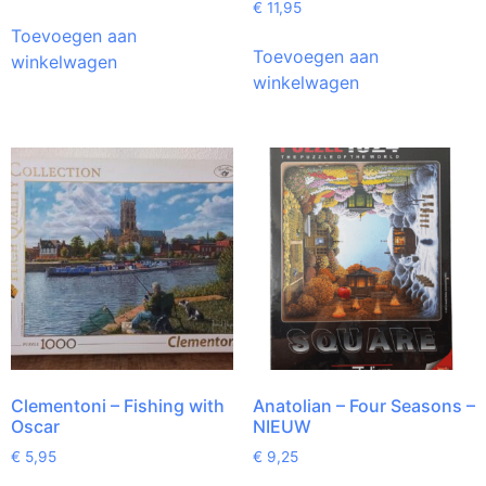
€
11,95
Toevoegen aan
Toevoegen aan
winkelwagen
winkelwagen
Clementoni – Fishing with
Anatolian – Four Seasons –
Oscar
NIEUW
€
5,95
€
9,25