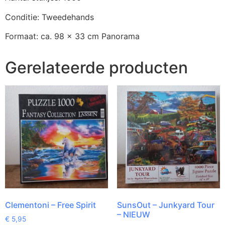
Conditie: Tweedehands
Formaat: ca. 98 x 33 cm Panorama
Gerelateerde producten
Clementoni – Free Spirit
SunsOut – Junkyard Tour
– NIEUW
€
5,95