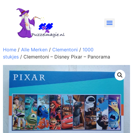
Home
/
Alle Merken
/
Clementoni
/
1000
stukjes
/ Clementoni – Disney Pixar – Panorama