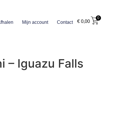
0
€
0,00
fhalen
Mijn account
Contact
 – Iguazu Falls