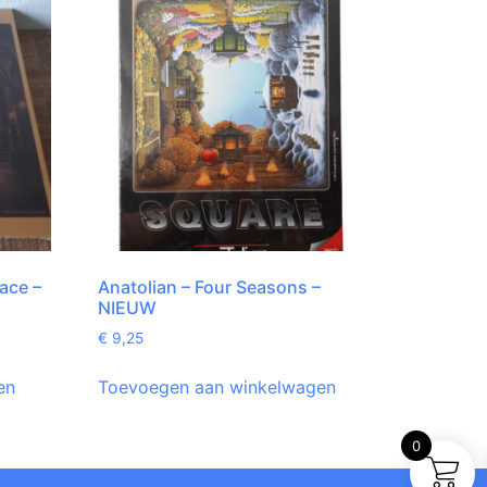
ace –
Anatolian – Four Seasons –
NIEUW
€
9,25
en
Toevoegen aan winkelwagen
0