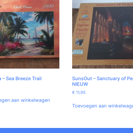
a – Sea Breeze Trail
SunsOut – Sanctuary of Pe
NIEUW
€
11,95
egen aan winkelwagen
Toevoegen aan winkelwag