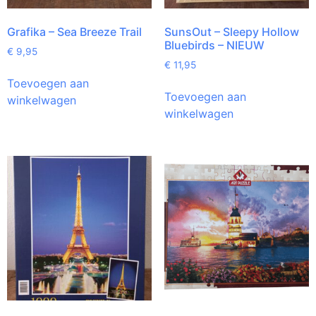
Grafika – Sea Breeze Trail
SunsOut – Sleepy Hollow
Bluebirds – NIEUW
€
9,95
€
11,95
Toevoegen aan
Toevoegen aan
winkelwagen
winkelwagen