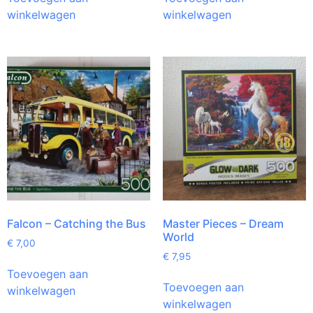
winkelwagen
winkelwagen
Falcon – Catching the Bus
Master Pieces – Dream
World
€
7,00
€
7,95
Toevoegen aan
Toevoegen aan
winkelwagen
winkelwagen