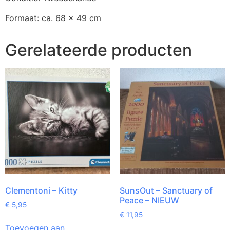
Formaat: ca. 68 x 49 cm
Gerelateerde producten
Clementoni – Kitty
SunsOut – Sanctuary of
Peace – NIEUW
€
5,95
€
11,95
Toevoegen aan