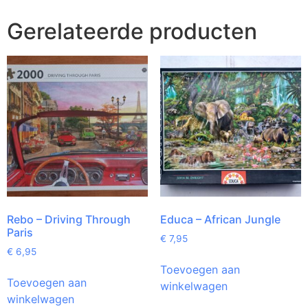
Gerelateerde producten
Rebo – Driving Through
Educa – African Jungle
Paris
€
7,95
€
6,95
Toevoegen aan
Toevoegen aan
winkelwagen
winkelwagen