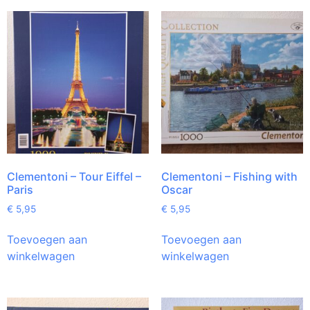
Clementoni – Tour Eiffel –
Clementoni – Fishing with
Paris
Oscar
€
5,95
€
5,95
Toevoegen aan
Toevoegen aan
winkelwagen
winkelwagen