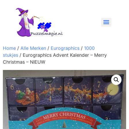
Home
/
Alle Merken
/
Eurographics
/
1000
stukjes
/ Eurographics Advent Kalender – Merry
Christmas – NIEUW