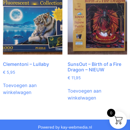
Clementoni – Lullaby
SunsOut – Birth of a Fire
Dragon – NIEUW
€
5,95
€
11,95
Toevoegen aan
Toevoegen aan
winkelwagen
winkelwagen
0
Powered by kay-webmedia.nl