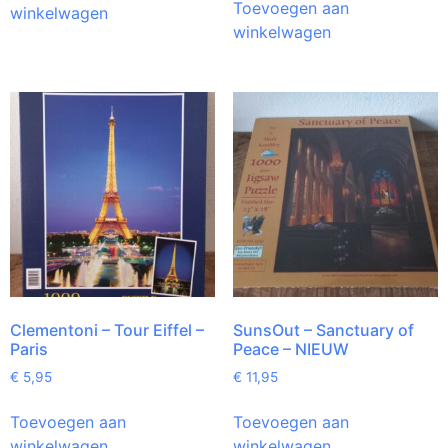
Toevoegen aan
winkelwagen
winkelwagen
Clementoni – Tour Eiffel –
SunsOut – Sanctuary of
Paris
Peace – NIEUW
€
5,95
€
11,95
Toevoegen aan
Toevoegen aan
winkelwagen
winkelwagen