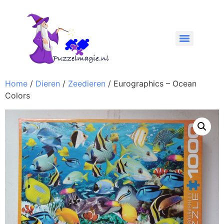
Home
/
Dieren
/
Zeedieren
/ Eurographics – Ocean
Colors