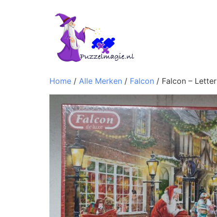
Home
/
Alle Merken
/
Falcon
/ Falcon – Lette