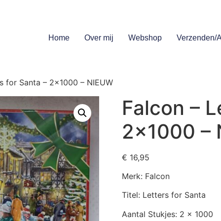
Home
Over mij
Webshop
Verzenden/A
rs for Santa – 2×1000 – NIEUW
Falcon – L
2×1000 –
€
16,95
Merk: Falcon
Titel: Letters for Santa
Aantal Stukjes: 2 x 1000