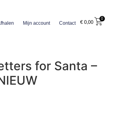
0
€
0,00
fhalen
Mijn account
Contact
etters for Santa –
 NIEUW