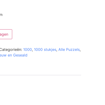
cm
agen
Categorieën:
1000
,
1000 stukjes
,
Alle Puzzels
,
euw en Geseald