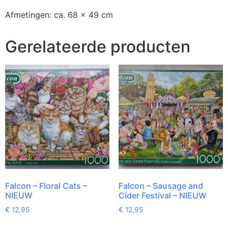
Afmetingen: ca. 68 x 49 cm
Gerelateerde producten
Falcon – Floral Cats –
Falcon – Sausage and
NIEUW
Cider Festival – NIEUW
€
12,95
€
12,95