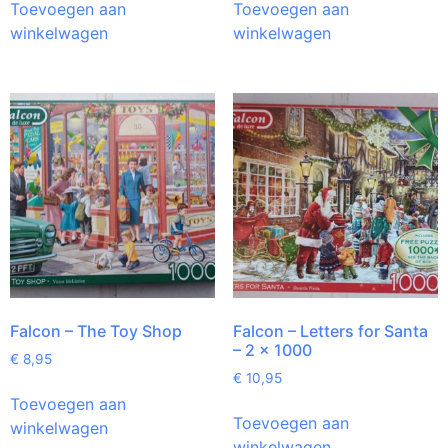
Toevoegen aan
Toevoegen aan
winkelwagen
winkelwagen
Falcon – The Toy Shop
Falcon – Letters for Santa
– 2 x 1000
€
8,95
€
10,95
Toevoegen aan
Toevoegen aan
winkelwagen
winkelwagen