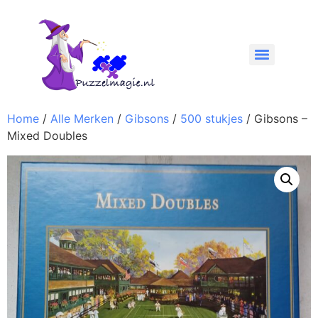
Home
/
Alle Merken
/
Gibsons
/
500 stukjes
/ Gibsons –
Mixed Doubles