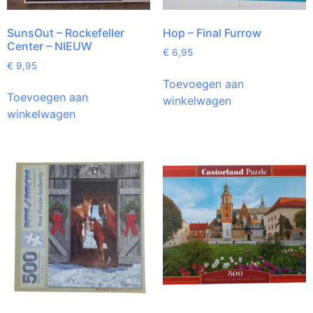
SunsOut – Rockefeller
Hop – Final Furrow
Center – NIEUW
€
6,95
€
9,95
Toevoegen aan
Toevoegen aan
winkelwagen
winkelwagen