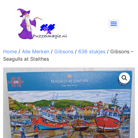
Home
/
Alle Merken
/
Gibsons
/
636 stukjes
/ Gibsons –
Seagulls at Staithes