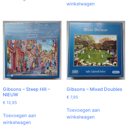
winkelwagen
Gibsons – Steep Hill –
Gibsons – Mixed Doubles
NIEUW
€
7,95
€
13,95
Toevoegen aan
Toevoegen aan
winkelwagen
winkelwagen