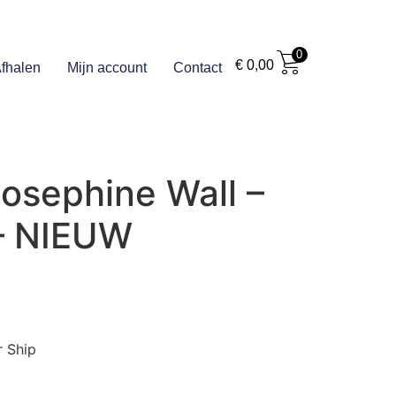
0
€
0,00
fhalen
Mijn account
Contact
Josephine Wall –
 – NIEUW
r Ship