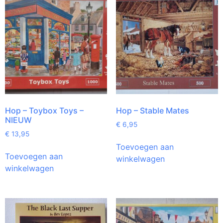
Hop – Toybox Toys –
Hop – Stable Mates
NIEUW
€
6,95
€
13,95
Toevoegen aan
Toevoegen aan
winkelwagen
winkelwagen