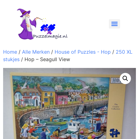
Home
/
Alle Merken
/
House of Puzzles - Hop
/
250 XL
stukjes
/ Hop – Seagull View