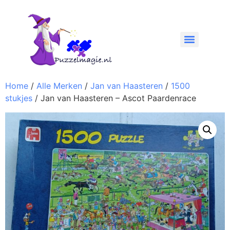
Home
/
Alle Merken
/
Jan van Haasteren
/
1500
stukjes
/ Jan van Haasteren – Ascot Paardenrace