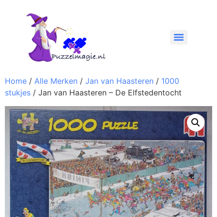
Home
/
Alle Merken
/
Jan van Haasteren
/
1000
stukjes
/ Jan van Haasteren – De Elfstedentocht