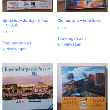
SunsOut – Junkyard Tour
Clementoni – Free Spirit
– NIEUW
€
5,95
€
11,95
Toevoegen aan
Toevoegen aan
winkelwagen
winkelwagen