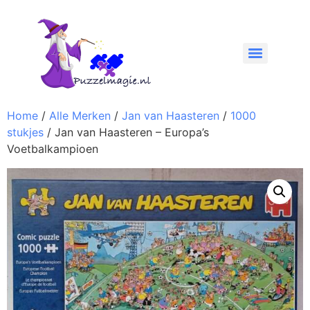
Home
/
Alle Merken
/
Jan van Haasteren
/
1000
stukjes
/ Jan van Haasteren – Europa’s
Voetbalkampioen