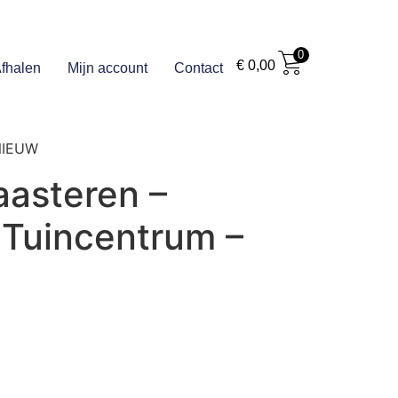
0
€
0,00
fhalen
Mijn account
Contact
 NIEUW
aasteren –
– Tuincentrum –