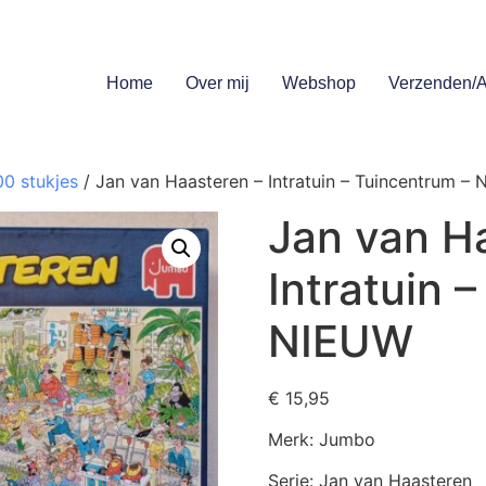
Home
Over mij
Webshop
Verzenden/A
00 stukjes
/ Jan van Haasteren – Intratuin – Tuincentrum –
Jan van H
Intratuin 
NIEUW
€
15,95
Merk: Jumbo
Serie: Jan van Haasteren