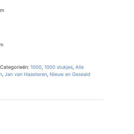
um
cm
Categorieën:
1000
,
1000 stukjes
,
Alle
n
,
Jan van Haasteren
,
Nieuw en Geseald