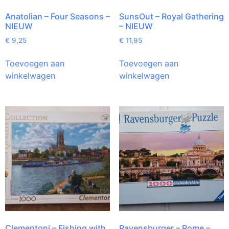
Anatolian – Four Seasons –
SunsOut – Royal Gathering
NIEUW
– NIEUW
€
9,25
€
11,95
Toevoegen aan
Toevoegen aan
winkelwagen
winkelwagen
Clementoni – Fishing with
Ravensburger – Rome –