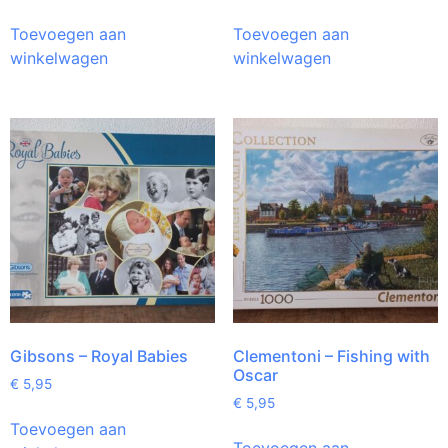
Toevoegen aan
Toevoegen aan
winkelwagen
winkelwagen
Gibsons – Royal Babies
Clementoni – Fishing with
Oscar
€
5,95
€
5,95
Toevoegen aan