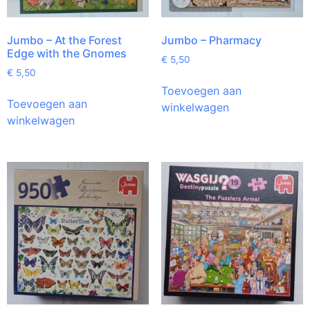
Jumbo – At the Forest
Jumbo – Pharmacy
Edge with the Gnomes
€
5,50
€
5,50
Toevoegen aan
Toevoegen aan
winkelwagen
winkelwagen