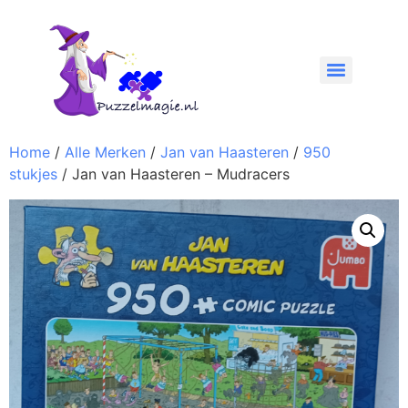
Home
/
Alle Merken
/
Jan van Haasteren
/
950
stukjes
/ Jan van Haasteren – Mudracers