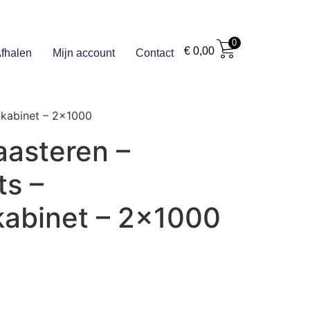
0
€
0,00
fhalen
Mijn account
Contact
nkabinet – 2×1000
aasteren –
s –
kabinet – 2×1000