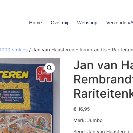
Home
Over mij
Webshop
Verzenden/A
1000 stukjes
/ Jan van Haasteren – Rembrandts – Rariteite
Jan van H
Rembrandt
Rariteiten
€
16,95
Merk: Jumbo
Serie: Jan van Haasteren