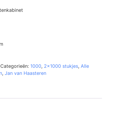
itenkabinet
cm
Categorieën:
1000
,
2x1000 stukjes
,
Alle
n
,
Jan van Haasteren