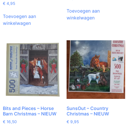
€
4,95
Toevoegen aan
Toevoegen aan
winkelwagen
winkelwagen
Bits and Pieces – Horse
SunsOut – Country
Barn Christmas – NIEUW
Christmas – NIEUW
€
16,50
€
9,95