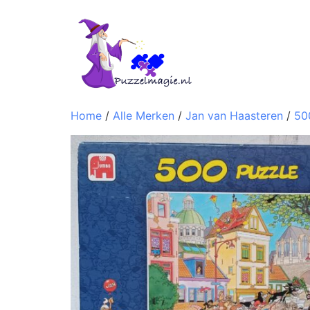
Home
/
Alle Merken
/
Jan van Haasteren
/
50