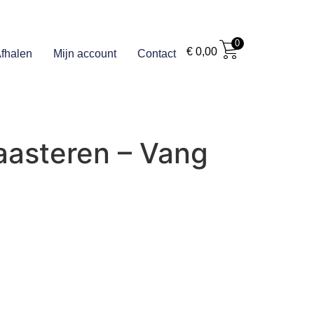
0
€
0,00
fhalen
Mijn account
Contact
aasteren – Vang