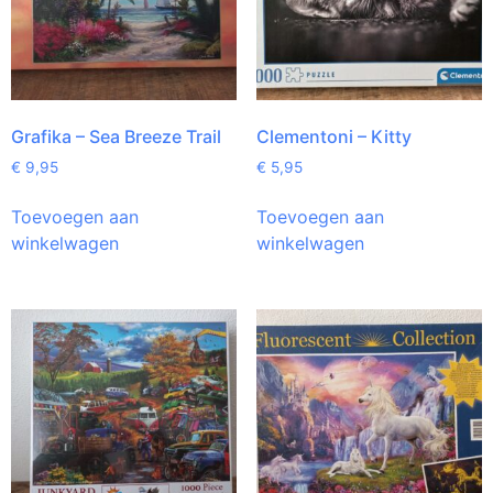
Grafika – Sea Breeze Trail
Clementoni – Kitty
€
9,95
€
5,95
Toevoegen aan
Toevoegen aan
winkelwagen
winkelwagen