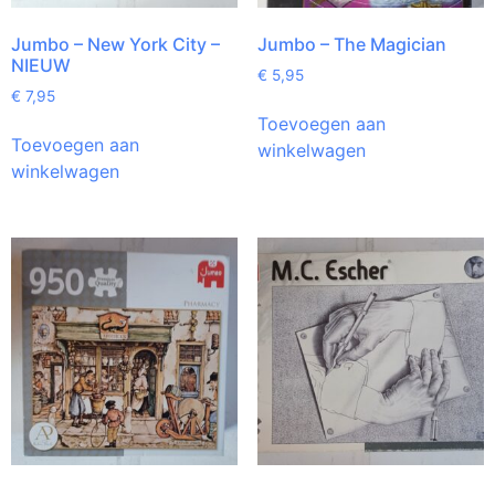
Jumbo – New York City –
Jumbo – The Magician
NIEUW
€
5,95
€
7,95
Toevoegen aan
Toevoegen aan
winkelwagen
winkelwagen