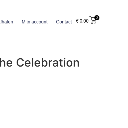
0
€
0,00
fhalen
Mijn account
Contact
he Celebration