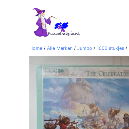
Home
/
Alle Merken
/
Jumbo
/
1000 stukjes
/ 